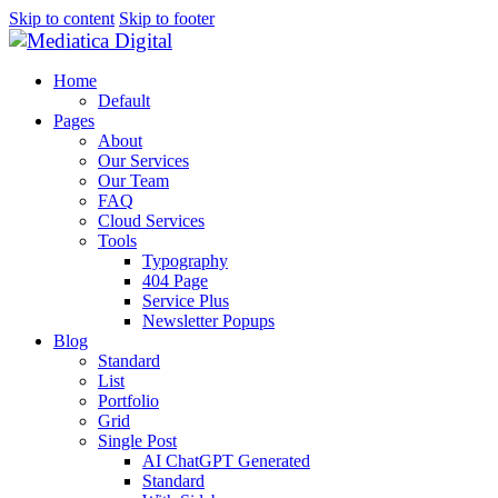
Skip to content
Skip to footer
Home
Default
Pages
About
Our Services
Our Team
FAQ
Cloud Services
Tools
Typography
404 Page
Service Plus
Newsletter Popups
Blog
Standard
List
Portfolio
Grid
Single Post
AI ChatGPT Generated
Standard