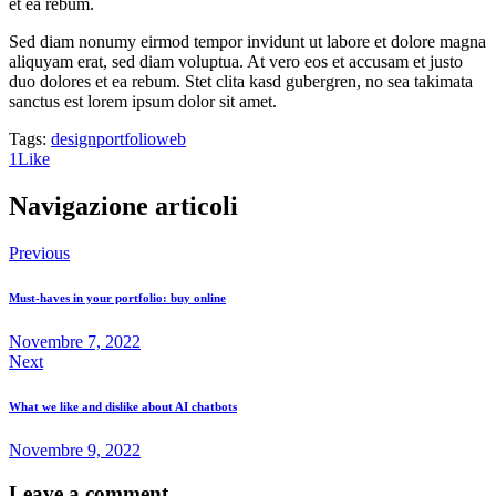
et ea rebum.
Sed diam nonumy eirmod tempor invidunt ut labore et dolore magna
aliquyam erat, sed diam voluptua. At vero eos et accusam et justo
duo dolores et ea rebum. Stet clita kasd gubergren, no sea takimata
sanctus est lorem ipsum dolor sit amet.
Tags:
design
portfolio
web
1
Like
Navigazione articoli
Previous
Must-haves in your portfolio: buy online
Novembre 7, 2022
Next
What we like and dislike about AI chatbots
Novembre 9, 2022
Leave a comment