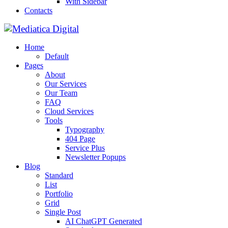
With Sidebar
Contacts
Home
Default
Pages
About
Our Services
Our Team
FAQ
Cloud Services
Tools
Typography
404 Page
Service Plus
Newsletter Popups
Blog
Standard
List
Portfolio
Grid
Single Post
AI ChatGPT Generated