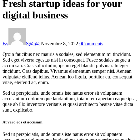
Fresh startup ideas for your
digital business
By
S@r@
Novembre 8, 2022
0
Comments
Qroin faucibus nec mauris a sodales, sed elementum mi tincidunt.
Sed eget viverra egestas nisi in consequat. Fusce sodales augue a
accumsan. Cras sollicitudin, ipsum eget blandit pulvinar. Integer
tincidunt. Cras dapibus. Vivamus elementum semper nisi. Aenean
vulputate eleifend tellus. Aenean leo ligula, porttitor eu, consequat
vitae, eleifend ac, enim.
Sed ut perspiciatis, unde omnis iste natus error sit voluptatem
accusantium doloremque laudantium, totam rem aperiam eaque ipsa,
quae ab illo inventore veritatis et quasi architecto beatae vitae dicta
sunt, explicabo.
At vero eos et accusam
Sed ut perspiciatis, unde omnis iste natus error sit voluptatem
accusantium doloremque laudantium, totam rem aperiam eaque ipsa,